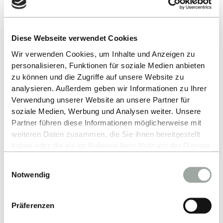
Industriekontakte &
Partnerunternehmen
Diese Webseite verwendet Cookies
Wir verwenden Cookies, um Inhalte und Anzeigen zu
Exzellente Lehre & Top Rankings
personalisieren, Funktionen für soziale Medien anbieten
zu können und die Zugriffe auf unsere Website zu
analysieren. Außerdem geben wir Informationen zu Ihrer
Anerkannter Abschluss im Ausland
Verwendung unserer Website an unsere Partner für
soziale Medien, Werbung und Analysen weiter. Unsere
Partner führen diese Informationen möglicherweise mit
Top Job-Chancen Regional &
weiteren Daten zusammen, die Sie ihnen bereitgestellt
International
haben oder die sie im Rahmen Ihrer Nutzung der Dienste
gesammelt haben.
Einwilligungsauswahl
Alles zum Thema Cookies und personenbezogene
Staatliche Hochschule Einfache
Notwendig
Datenverarbeitung entnehmen Sie unserer
Zulassung
Datenschutzerklärung
.
Präferenzen