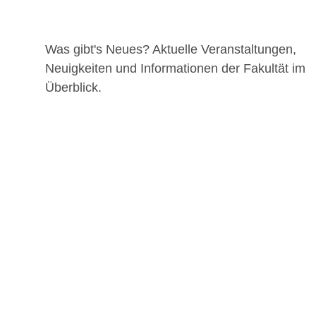
Was gibt's Neues? Aktuelle Veranstaltungen,
Neuigkeiten und Informationen der Fakultät im
Überblick.
Erstsemester aufgepasst: Mathe-
und Physikkenntnisse auffrischen!
MELDE DICH JETZT FÜR DIE START-
WOCHEN AN