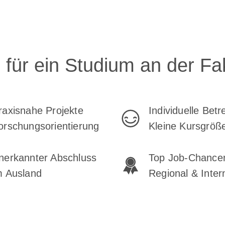
für ein Studium an der Fak
raxisnahe Projekte
Individuelle Bet
orschungsorientierung
Kleine Kursgröß
nerkannter Abschluss
Top Job-Chance
m Ausland
Regional & Inter