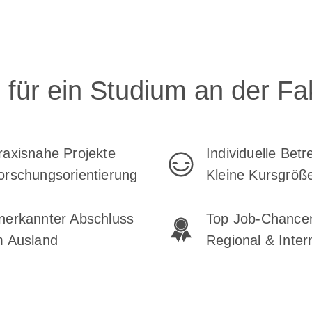
für ein Studium an der Fak
raxisnahe Projekte
Individuelle Bet
orschungsorientierung
Kleine Kursgröß
nerkannter Abschluss
Top Job-Chance
m Ausland
Regional & Inter