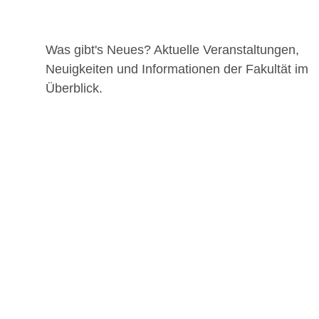
Was gibt's Neues? Aktuelle Veranstaltungen,
Neuigkeiten und Informationen der Fakultät im
Überblick.
Erstsemester aufgepasst: Mathe-
und Physikkenntnisse auffrischen!
MELDE DICH JETZT FÜR DIE START-
WOCHEN AN