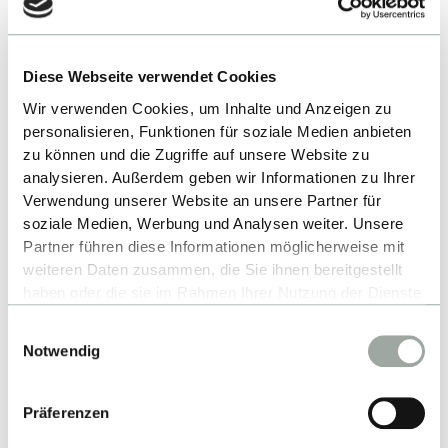
Industriekontakte &
Partnerunternehmen
Diese Webseite verwendet Cookies
Wir verwenden Cookies, um Inhalte und Anzeigen zu
Exzellente Lehre & Top Rankings
personalisieren, Funktionen für soziale Medien anbieten
zu können und die Zugriffe auf unsere Website zu
analysieren. Außerdem geben wir Informationen zu Ihrer
Anerkannter Abschluss im Ausland
Verwendung unserer Website an unsere Partner für
soziale Medien, Werbung und Analysen weiter. Unsere
Partner führen diese Informationen möglicherweise mit
Top Job-Chancen Regional &
weiteren Daten zusammen, die Sie ihnen bereitgestellt
International
haben oder die sie im Rahmen Ihrer Nutzung der Dienste
gesammelt haben.
Einwilligungsauswahl
Alles zum Thema Cookies und personenbezogene
Staatliche Hochschule Einfache
Notwendig
Datenverarbeitung entnehmen Sie unserer
Zulassung
Datenschutzerklärung
.
Präferenzen