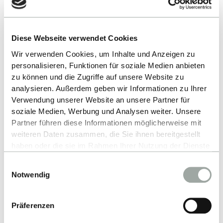
Industriekontakte &
Partnerunternehmen
Diese Webseite verwendet Cookies
Wir verwenden Cookies, um Inhalte und Anzeigen zu
Exzellente Lehre & Top Rankings
personalisieren, Funktionen für soziale Medien anbieten
zu können und die Zugriffe auf unsere Website zu
analysieren. Außerdem geben wir Informationen zu Ihrer
Anerkannter Abschluss im Ausland
Verwendung unserer Website an unsere Partner für
soziale Medien, Werbung und Analysen weiter. Unsere
Partner führen diese Informationen möglicherweise mit
Top Job-Chancen Regional &
weiteren Daten zusammen, die Sie ihnen bereitgestellt
International
haben oder die sie im Rahmen Ihrer Nutzung der Dienste
gesammelt haben.
Einwilligungsauswahl
Alles zum Thema Cookies und personenbezogene
Staatliche Hochschule Einfache
Notwendig
Datenverarbeitung entnehmen Sie unserer
Zulassung
Datenschutzerklärung
.
Präferenzen