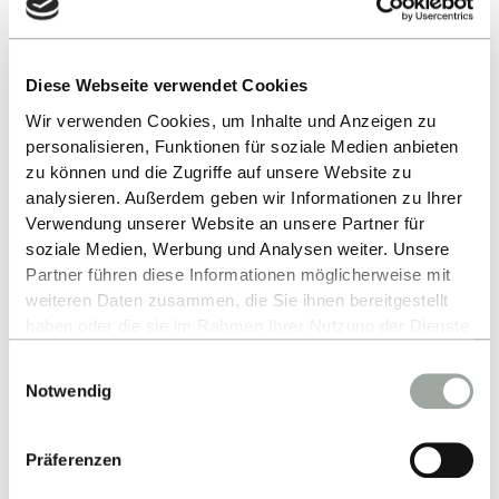
Industriekontakte &
Partnerunternehmen
Diese Webseite verwendet Cookies
Wir verwenden Cookies, um Inhalte und Anzeigen zu
Exzellente Lehre & Top Rankings
personalisieren, Funktionen für soziale Medien anbieten
zu können und die Zugriffe auf unsere Website zu
analysieren. Außerdem geben wir Informationen zu Ihrer
Anerkannter Abschluss im Ausland
Verwendung unserer Website an unsere Partner für
soziale Medien, Werbung und Analysen weiter. Unsere
Partner führen diese Informationen möglicherweise mit
Top Job-Chancen Regional &
weiteren Daten zusammen, die Sie ihnen bereitgestellt
International
haben oder die sie im Rahmen Ihrer Nutzung der Dienste
gesammelt haben.
Einwilligungsauswahl
Alles zum Thema Cookies und personenbezogene
Staatliche Hochschule Einfache
Notwendig
Datenverarbeitung entnehmen Sie unserer
Zulassung
Datenschutzerklärung
.
Präferenzen