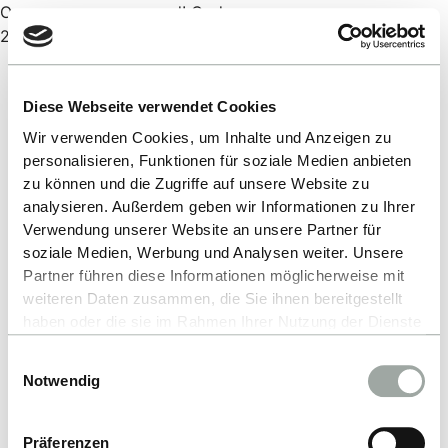
Oops, an error occurred! Code:
202608051925403aa9c407
Diese Webseite verwendet Cookies
Wir verwenden Cookies, um Inhalte und Anzeigen zu
personalisieren, Funktionen für soziale Medien anbieten
zu können und die Zugriffe auf unsere Website zu
analysieren. Außerdem geben wir Informationen zu Ihrer
Verwendung unserer Website an unsere Partner für
soziale Medien, Werbung und Analysen weiter. Unsere
Partner führen diese Informationen möglicherweise mit
weiteren Daten zusammen, die Sie ihnen bereitgestellt
haben oder die sie im Rahmen Ihrer Nutzung der Dienste
gesammelt haben.
Einwilligungsauswahl
Alles zum Thema Cookies und personenbezogene
Notwendig
Datenverarbeitung entnehmen Sie unserer
Datenschutzerklärung
.
Präferenzen