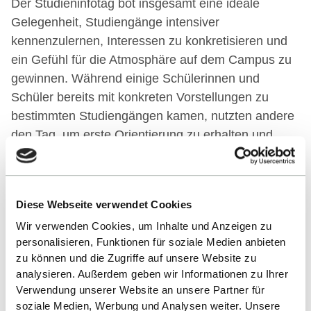
Der Studieninfotag bot insgesamt eine ideale
Gelegenheit, Studiengänge intensiver
kennenzulernen, Interessen zu konkretisieren und
ein Gefühl für die Atmosphäre auf dem Campus zu
gewinnen. Während einige Schülerinnen und
Schüler bereits mit konkreten Vorstellungen zu
bestimmten Studiengängen kamen, nutzten andere
den Tag, um erste Orientierung zu erhalten und
neue Fachrichtungen zu entdecken. Durch die
direkte Begegnung mit Lehrenden, Studierenden
und den zentralen Serviceeinrichtungen entstand
Diese Webseite verwendet Cookies
ein authentischer und lebendiger Eindruck vom
Wir verwenden Cookies, um Inhalte und Anzeigen zu
Hochschulalltag.
personalisieren, Funktionen für soziale Medien anbieten
Zum Abschluss weist die Hochschule Reutlingen
zu können und die Zugriffe auf unsere Website zu
analysieren. Außerdem geben wir Informationen zu Ihrer
auf die nächste Informationsveranstaltung hin: Die
Verwendung unserer Website an unsere Partner für
Master Night findet am 26. November von 17:00 bis
soziale Medien, Werbung und Analysen weiter. Unsere