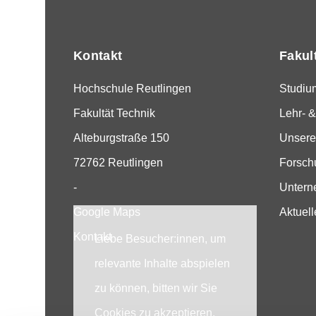
Kontakt
Fakul
Hochschule Reutlingen
Studiu
Fakultät Technik
Lehr- &
Alteburgstraße 150
Unsere
72762 Reutlingen
Forsch
-
Unter
Google Maps
Aktuell
Kontakt
Liebe Besucher:innen, um
relevante Inhalte abspielen
zu können, bitten wir Sie
Cookies zu akzeptieren.