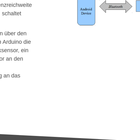
enzreichweite
 schaltet
en über den
 Arduino die
sensor, ein
or an den
g an das