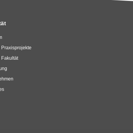
tät
m
 Praxisprojekte
 Fakultät
ung
nehmen
es