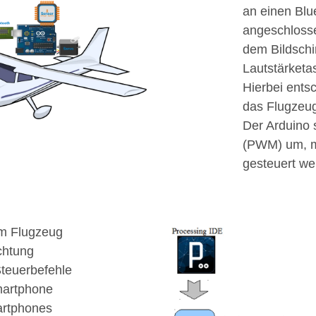
an einen Blu
angeschlosse
dem Bildschir
Laut­stärket
Hierbei entsc
das Flugzeu
Der Arduino 
(PWM) um, mi
gesteuert we
m Flugzeug
chtung
teuerbefehle
martphone
artphones