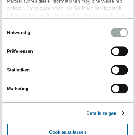
Partner führen diese Informationen möglicherweise mit
weiteren Daten zusammen, die Sie ihnen bereitgestellt
haben oder die sie im Rahmen Ihrer Nutzung der Dienste
gesammelt haben.
Einwilligungsauswahl
Alles zum Thema Cookies und personenbezogene
Notwendig
Datenverarbeitung entnehmen Sie unserer
Datenschutzerklärung
.
Präferenzen
Statistiken
CHRISTINE BETZ
Marketing
Assistenz Fakultät/Dekanat
Studienkoordination Mechatronik (MEC)
Details zeigen
+49 7121 271 7001
E-MAIL SCHREIBEN
Cookies zulassen