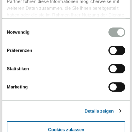
Partner führen diese Informationen möglicherweise mit
weiteren Daten zusammen, die Sie ihnen bereitgestellt
haben oder die sie im Rahmen Ihrer Nutzung der Dienste
gesammelt haben.
Einwilligungsauswahl
Alles zum Thema Cookies und personenbezogene
Notwendig
Datenverarbeitung entnehmen Sie unserer
Datenschutzerklärung
.
Kontakt
Präferenzen
Hochschule Reutlingen
Statistiken
Fakultät Technik
Alteburgstraße 150
Marketing
72762 Reutlingen
-
Details zeigen
Google Maps
Liebe Besucher:innen, um relevante Inhalte
Kontakt
Cookies zulassen
abspielen zu können, bitten wir Sie Cookies