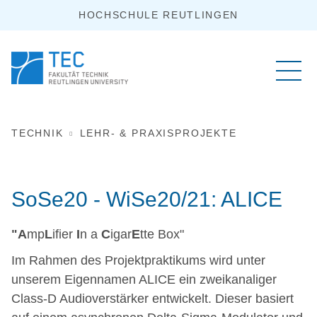
HOCHSCHULE REUTLINGEN
TECHNIK
LEHR- & PRAXISPROJEKTE
SoSe20 - WiSe20/21: ALICE
"A
mp
L
ifier
I
n a
C
igar
E
tte Box"
Im Rahmen des Projektpraktikums wird unter
unserem Eigennamen ALICE ein zweikanaliger
Class-D Audioverstärker entwickelt. Dieser basiert