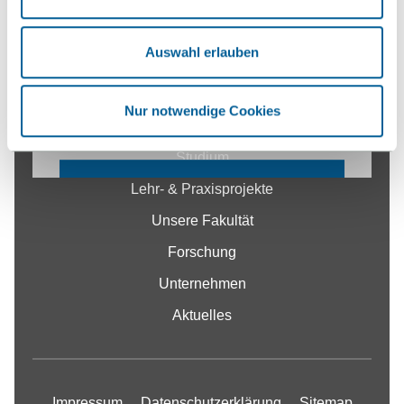
zu akzeptieren. Alles zum Thema Cookies
Auswahl erlauben
und personenbezogene Datenverarbeitung
entnehmen Sie unserer
Nur notwendige Cookies
Fakultät
Datenschutzerklärung
Studium
COOKIE EINSTELLUNGEN
Lehr- & Praxisprojekte
ÄNDERN
Unsere Fakultät
Forschung
Unternehmen
Aktuelles
Impressum
Datenschutzerklärung
Sitemap