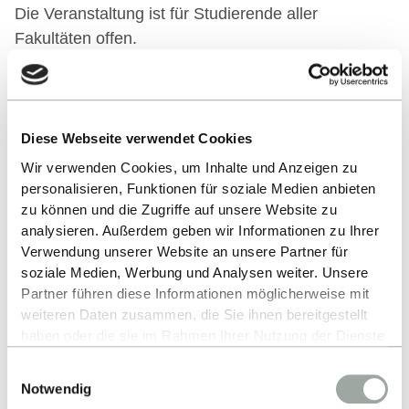
Die Veranstaltung ist für Studierende aller
Fakultäten offen.
Im Anschluss erfolgt die Begrüßung durch die
Fakultät Technik
Diese Webseite verwendet Cookies
Wir verwenden Cookies, um Inhalte und Anzeigen zu
Das Programm wird rechtzeitig vor Semesterstart
personalisieren, Funktionen für soziale Medien anbieten
hier veröffentlicht.
zu können und die Zugriffe auf unsere Website zu
analysieren. Außerdem geben wir Informationen zu Ihrer
Verwendung unserer Website an unsere Partner für
soziale Medien, Werbung und Analysen weiter. Unsere
Partner führen diese Informationen möglicherweise mit
weiteren Daten zusammen, die Sie ihnen bereitgestellt
haben oder die sie im Rahmen Ihrer Nutzung der Dienste
ALLE EVENTS
gesammelt haben.
Einwilligungsauswahl
Alles zum Thema Cookies und personenbezogene
Notwendig
Datenverarbeitung entnehmen Sie unserer