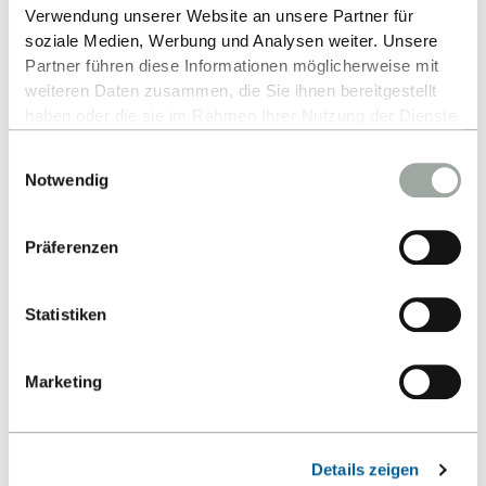
Verwendung unserer Website an unsere Partner für
soziale Medien, Werbung und Analysen weiter. Unsere
Partner führen diese Informationen möglicherweise mit
Nach oben
weiteren Daten zusammen, die Sie ihnen bereitgestellt
haben oder die sie im Rahmen Ihrer Nutzung der Dienste
gesammelt haben.
Einwilligungsauswahl
Alles zum Thema Cookies und personenbezogene
Notwendig
Datenverarbeitung entnehmen Sie unserer
Datenschutzerklärung
.
Präferenzen
Kontakt
Statistiken
Hochschule Reutlingen
Marketing
Fakultät Technik
Alteburgstraße 150
72762 Reutlingen
Details zeigen