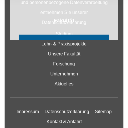
und personenbezogene Datenverarbeitung
entnehmen Sie unserer
Fakultät
Datenschutzerklärung
Studium
COOKIE EINSTELLUNGEN
Lehr- & Praxisprojekte
ÄNDERN
Unsere Fakultät
Forschung
Unternehmen
Aktuelles
Impressum
Datenschutzerklärung
Sitemap
Kontakt & Anfahrt