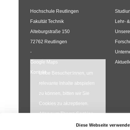
Hochschule Reutlingen
Studiu
Fakultät Technik
Lehr- &
Alteburgstraße 150
Unsere
72762 Reutlingen
Forsch
-
Unter
Google Maps
Aktuell
Kontakt
Liebe Besucher:innen, um
relevante Inhalte abspielen
zu können, bitten wir Sie
Cookies zu akzeptieren.
Alles zum Thema Cookies
und personenbezogene
Diese Webseite verwende
Impressum
Datenschutzerklärung
Sitemap