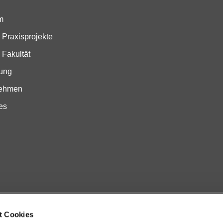
m
 Praxisprojekte
 Fakultät
ung
nehmen
es
t Cookies
Kontakt & Anfahrt