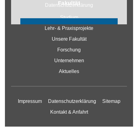
Fakultät
Datenschutzerklärung
Studium
COOKIE EINSTELLUNGEN
Lehr- & Praxisprojekte
ÄNDERN
Unsere Fakultät
Forschung
Unternehmen
Aktuelles
Impressum
Datenschutzerklärung
Sitemap
Kontakt & Anfahrt