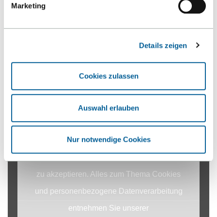
Marketing
Kontakt
Details zeigen
Hochschule Reutlingen
Fakultät Technik
Cookies zulassen
Alteburgstraße 150
72762 Reutlingen
Auswahl erlauben
-
Google Maps
Nur notwendige Cookies
Liebe Besucher:innen, um relevante Inhalte
Kontakt
abspielen zu können, bitten wir Sie Cookies
zu akzeptieren. Alles zum Thema Cookies
und personenbezogene Datenverarbeitung
entnehmen Sie unserer